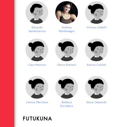
Eduardo
Andrea
Viviana Gibelli
Santamarina
Montenegro
Coco Marusix
Elena Romero
Karina Calmet
Lorena Meritano
Rebeca
Sonia Oquendo
Escribens
FUTUKUNA