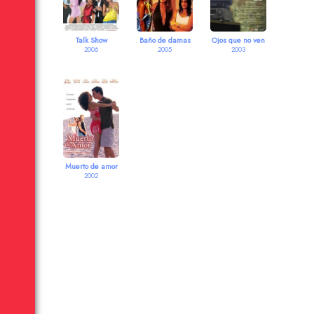
Talk Show
Baño de damas
Ojos que no ven
2006
2005
2003
Muerto de amor
2002