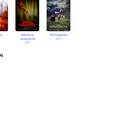
ha
Aventura
Wiñaypacha
sangrienta
2017
2017
ON