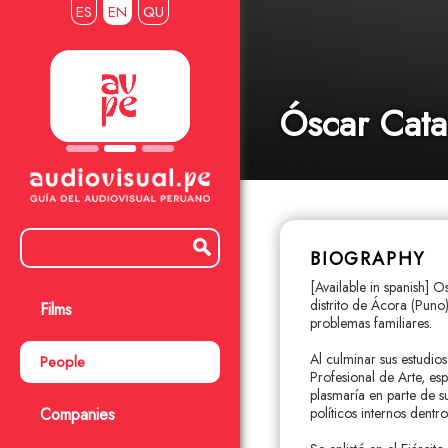
ES
EN
QU
Óscar Cata
BIOGRAPHY
[Available in spanish]
distrito de Ácora (Puno
Films
problemas familiares.
Al culminar sus estudio
People
Profesional de Arte, es
plasmaría en parte de 
Companies
políticos internos dentr