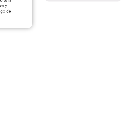
o es la
ios y
argo de