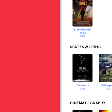
El sendero del
chulo
2007
SCREENWRITING
Yana-Wara
Wiñaypa
2023
2017
CINEMATOGRAPHY