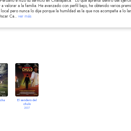
o Peruano e hizo su servicio en Challapalca. “Lo que aprendí dentro del Ejércit
y a valorar a la familia. He avanzado con perfil bajo, he obtenido varios prem
 local pero nunca lo dije porque la humildad es la que nos acompaña a lo l
 Oscar Ca
...
ver más
cha
El sendero del
chulo
2007