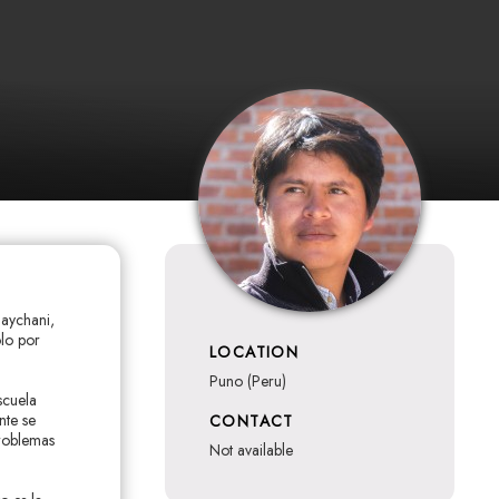
uaychani,
olo por
LOCATION
Puno (Peru)
scuela
nte se
CONTACT
problemas
not available