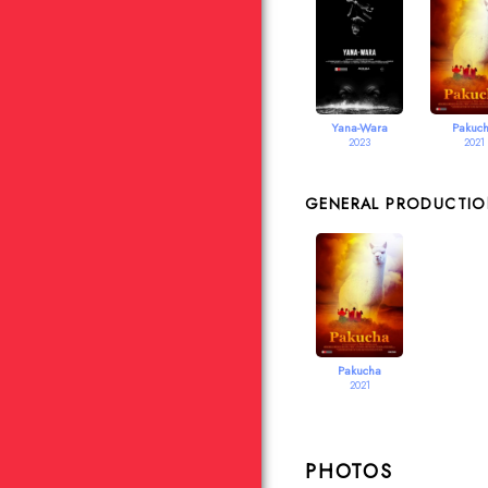
Yana-Wara
Pakuc
2023
2021
GENERAL PRODUCTI
Pakucha
2021
PHOTOS