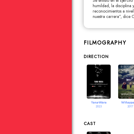
Se enlistó en el Ejércit
humildad, la disciplina 
reconocimientos a nivel
nuestra carrera”, dice
FILMOGRAPHY
DIRECTION
Yana-Wara
Wiñaypa
2023
2017
CAST