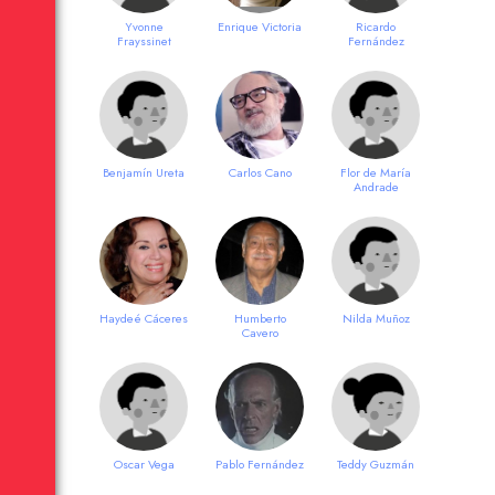
Yvonne
Enrique Victoria
Ricardo
Frayssinet
Fernández
Benjamín Ureta
Carlos Cano
Flor de María
Andrade
Haydeé Cáceres
Humberto
Nilda Muñoz
Cavero
Oscar Vega
Pablo Fernández
Teddy Guzmán