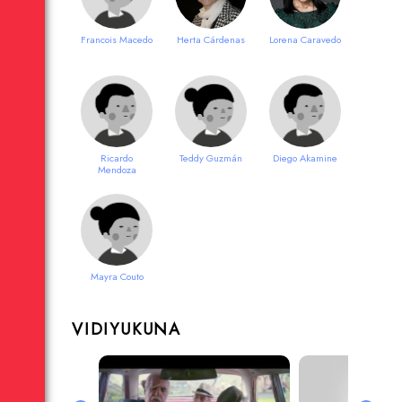
Francois Macedo
Herta Cárdenas
Lorena Caravedo
Ricardo
Teddy Guzmán
Diego Akamine
Mendoza
Mayra Couto
VIDIYUKUNA