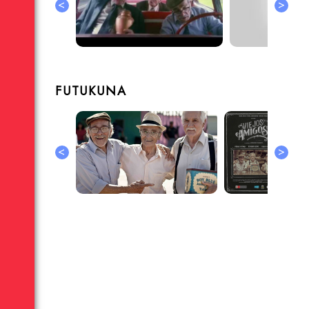
<
>
FUTUKUNA
<
>