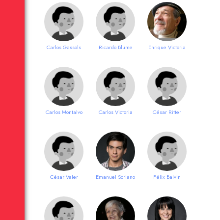
Carlos Gassols
Ricardo Blume
Enrique Victoria
Carlos Montalvo
Carlos Victoria
César Ritter
César Valer
Emanuel Soriano
Félix Balvin