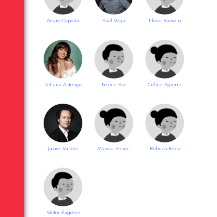
Angie Cepeda
Paul Vega
Elena Romero
Tatiana Astengo
Bernie Paz
Celine Aguirre
Javier Valdés
Monica Steuer
Rebeca Ráez
Víctor Ángeles