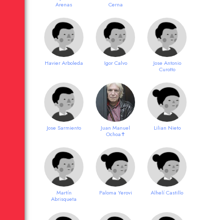
Arenas
Cerna
Havier Arboleda
Igor Calvo
Jose Antonio
Curotto
Jose Sarmiento
Juan Manuel
Lilian Nieto
Ochoa✝
Martín
Paloma Yerovi
Alhelí Castillo
Abrisqueta