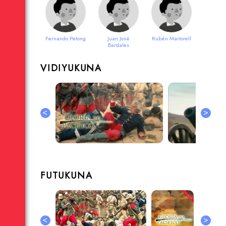
Fernando Petong
Juan José
Rubén Martorell
Bardales
VIDIYUKUNA
<
>
FUTUKUNA
<
>