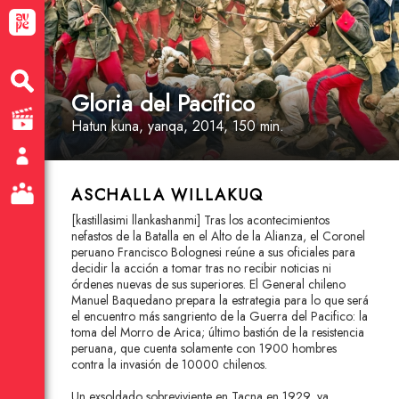
Gloria del Pacífico
Hatun kuna
, yanqa
, 2014, 150 min.
ASCHALLA WILLAKUQ
[kastillasimi llankashanmi] Tras los acontecimientos
nefastos de la Batalla en el Alto de la Alianza, el Coronel
peruano Francisco Bolognesi reúne a sus oficiales para
decidir la acción a tomar tras no recibir noticias ni
órdenes nuevas de sus superiores. El General chileno
Manuel Baquedano prepara la estrategia para lo que será
el encuentro más sangriento de la Guerra del Pacifico: la
toma del Morro de Arica; último bastión de la resistencia
peruana, que cuenta solamente con 1900 hombres
contra la invasión de 10000 chilenos.
Un exsoldado sobreviviente en Tacna en 1929, ya