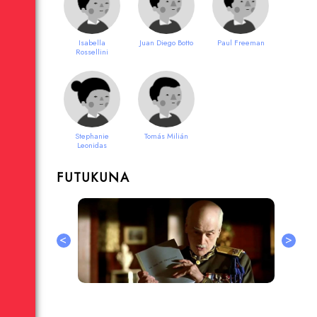
Isabella
Juan Diego Botto
Paul Freeman
Rossellini
Stephanie
Tomás Milián
Leonidas
FUTUKUNA
<
>