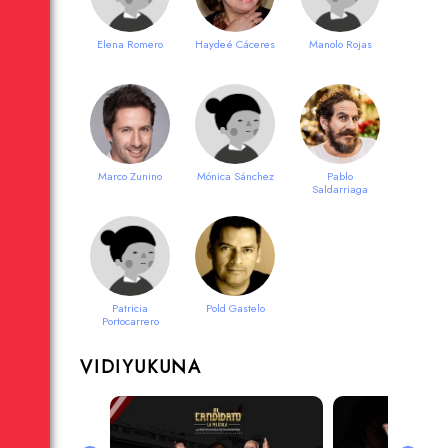
Elena Romero
Haydeé Cáceres
Manolo Rojas
Marco Zunino
Mónica Sánchez
Pablo
Saldarriaga
Patricia
Pold Gastelo
Portocarrero
VIDIYUKUNA