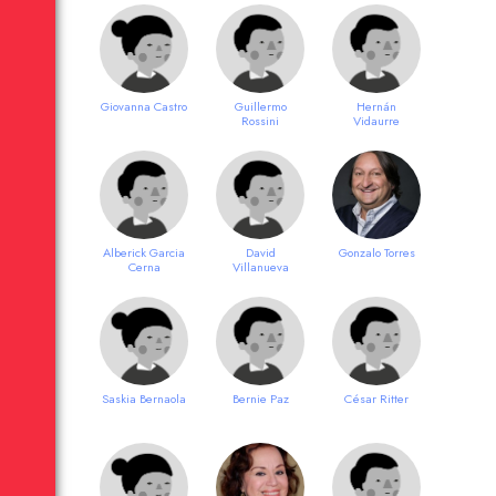
Giovanna Castro
Guillermo
Hernán
Rossini
Vidaurre
Alberick Garcia
David
Gonzalo Torres
Cerna
Villanueva
Saskia Bernaola
Bernie Paz
César Ritter