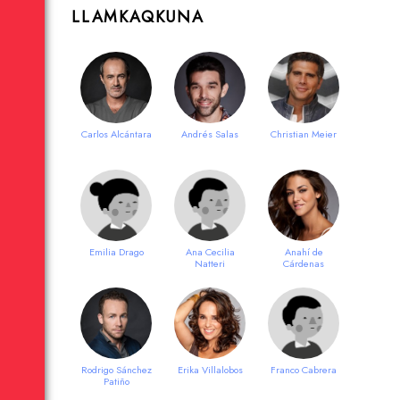
LLAMKAQKUNA
Carlos Alcántara
Andrés Salas
Christian Meier
Emilia Drago
Ana Cecilia
Anahí de
Natteri
Cárdenas
Rodrigo Sánchez
Erika Villalobos
Franco Cabrera
Patiño