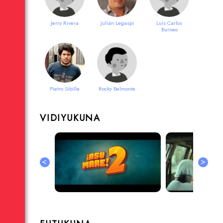
Jerry Rivera
Julián Legaspi
Luis Carlos
Burneo
Pietro Sibille
Rocky Belmonte
VIDIYUKUNA
<
>