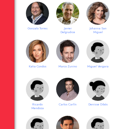
Gonzalo Torres
Javier
Johanna San
Delgiudice
Miguel
Katia Condos
Marco Zunino
Miguel Vergara
Ricardo
Carlos Carlín
Denisse Dibós
Mendoza