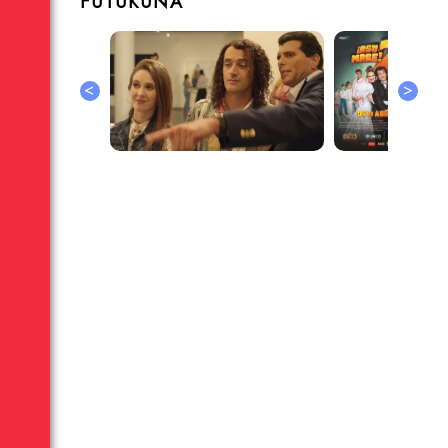
FUTUKUNA
<
>