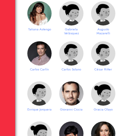
Tatiana Astengo
Gabriela
Augusto
Velásquez
Mazarelli
Carlos Carlín
Carlos Solano
César Ritter
Enrique Jorquera
Giovanni Ciccia
Gracia Olayo