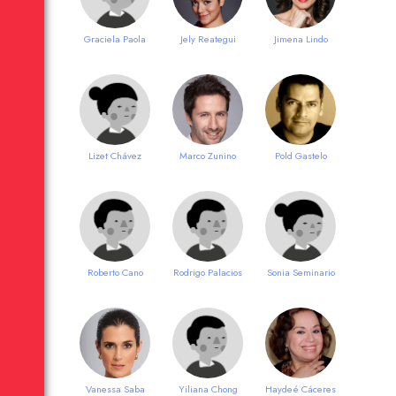
Graciela Paola
Jely Reategui
Jimena Lindo
Lizet Chávez
Marco Zunino
Pold Gastelo
Roberto Cano
Rodrigo Palacios
Sonia Seminario
Vanessa Saba
Yiliana Chong
Haydeé Cáceres