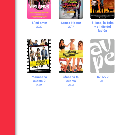
Sí mi amor
Somos Néctar
El inca, la boba
y el hijo del
2020
2017
ladrón
2011
Mañana te
Mañana te
TQ 1992
cuento 2
cuento
2001
2008
2005