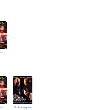
ás!
ás!
El bien esquivo