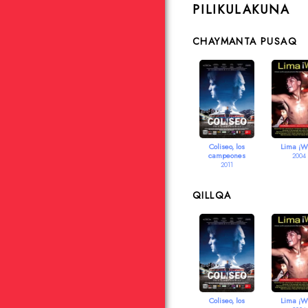
PILIKULAKUNA
CHAYMANTA PUSAQ
Coliseo, los
Lima ¡W
campeones
2004
2011
QILLQA
Coliseo, los
Lima ¡W