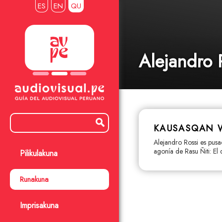
ES
EN
QU
Alejandro 
KAUSASQAN 
Alejandro Rossi es pusa
agonía de Rasu Ñiti: El 
Pilikulakuna
Runakuna
Imprisakuna