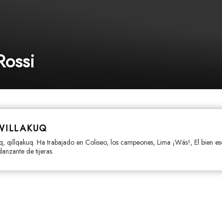
Rossi
WILLAKUQ
q, qillqakuq. Ha trabajado en Coliseo, los campeones, Lima ¡Wás!, El bien es
danzante de tijeras.