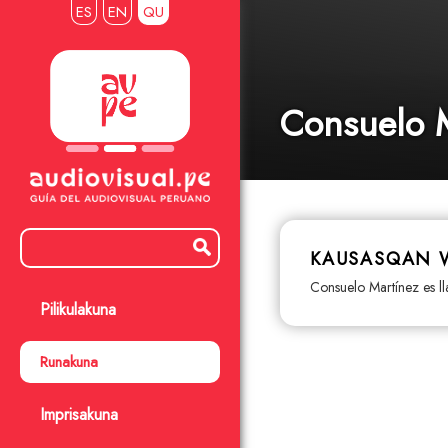
ES
EN
QU
Consuelo 
KAUSASQAN 
Consuelo Martínez es l
Pilikulakuna
Runakuna
Imprisakuna