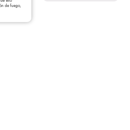
de ello
zón de fuego,