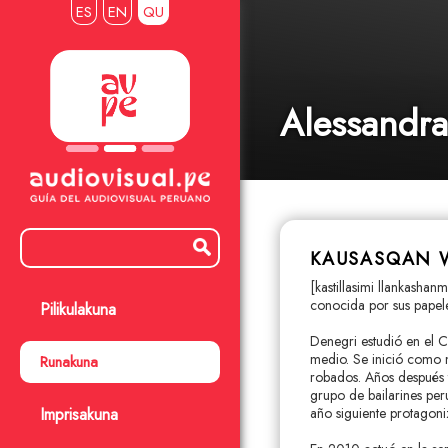
ES
EN
QU
Alessandra
KAUSASQAN 
[kastillasimi llankasha
conocida por sus papel
Pilikulakuna
Denegri estudió en el C
medio. Se inició como 
Runakuna
robados. Años después t
grupo de bailarines per
Imprisakuna
año siguiente protagoniz