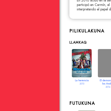
En 2010 actuó en la ser
participó en Carmín, el
interpretando el papel 
PILIKULAKUNA
LLAMKAQ
La herencia
El demoni
los And
2015
2014
FUTUKUNA