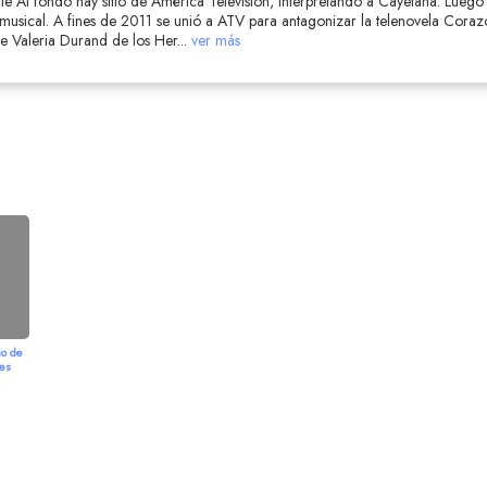
ie Al fondo hay sitio de América Televisión, interpretando a Cayetana. Luego 
 musical. A fines de 2011 se unió a ATV para antagonizar la telenovela Cora
de Valeria Durand de los Her
...
ver más
o de
es