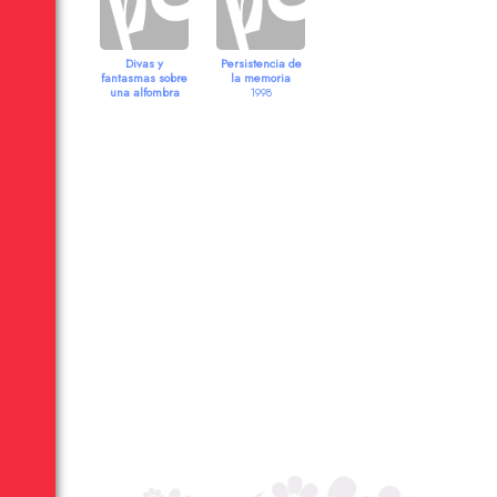
Divas y
Persistencia de
fantasmas sobre
la memoria
una alfombra
1998
roja
2009