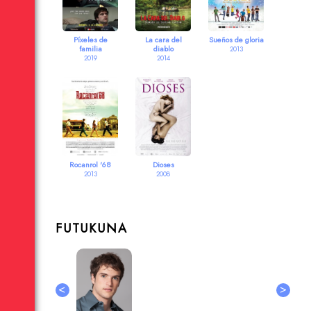
Píxeles de
La cara del
Sueños de gloria
familia
diablo
2013
2019
2014
Rocanrol '68
Dioses
2013
2008
FUTUKUNA
<
>