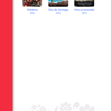
Peloteros
Días de Santiago
Polvo enamorado
2006
2004
2003