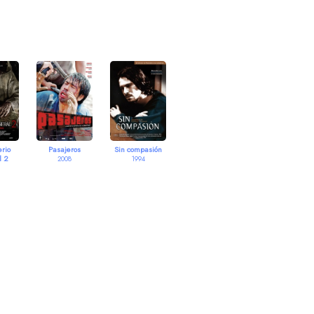
rio
Pasajeros
Sin compasión
l 2
2008
1994