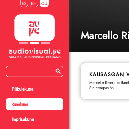
ES
EN
QU
Marcello R
KAUSASQAN 
Marcello Rivera es lla
Sin compasión.
Pilikulakuna
Runakuna
Imprisakuna