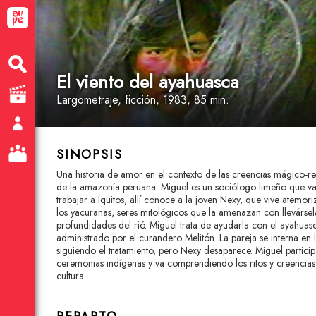
El viento del ayahuasca
Largometraje
, ficción
, 1983, 85 min.
SINOPSIS
Una historia de amor en el contexto de las creencias mágico-re
de la amazonía peruana. Miguel es un sociólogo limeño que va
trabajar a Iquitos, allí conoce a la joven Nexy, que vive atemor
los yacuranas, seres mitológicos que la amenazan con llevársela
profundidades del rió. Miguel trata de ayudarla con el ayahuas
administrado por el curandero Melitón. La pareja se interna en l
siguiendo el tratamiento, pero Nexy desaparece. Miguel particip
ceremonias indígenas y va comprendiendo los ritos y creencias
cultura.