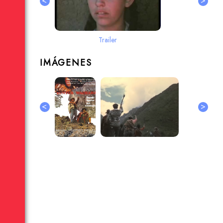
<
>
Trailer
IMÁGENES
<
>