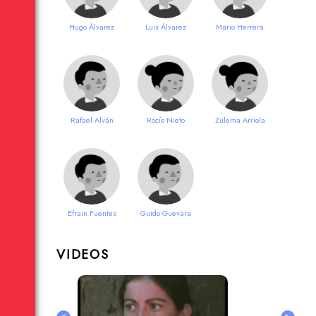
Hugo Álvarez
Luis Álvarez
Mario Herrera
Rafael Alván
Rocío Nieto
Zulema Arriola
Efrain Fuentes
Guido Guevara
VIDEOS