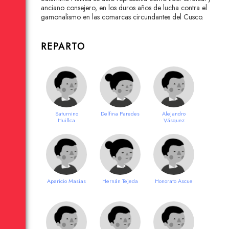
anciano consejero, en los duros años de lucha contra el
gamonalismo en las comarcas circundantes del Cusco.
REPARTO
Saturnino
Delfina Paredes
Alejandro
Huillca
Vásquez
Aparicio Masias
Hernán Tejeda
Honorato Ascue