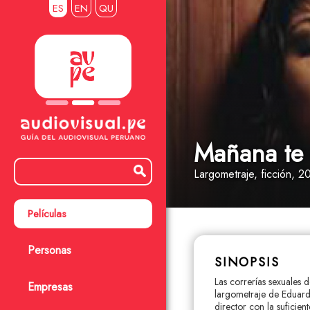
ES
EN
QU
Mañana te
Largometraje
, ficción
, 2
Películas
Personas
SINOPSIS
Las correrías sexuales 
Empresas
largometraje de Eduard
director con la suficien