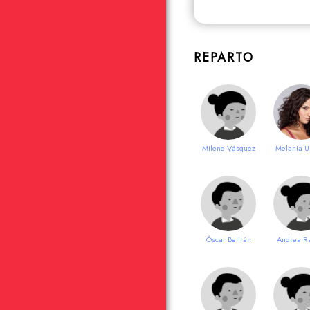
REPARTO
Milene Vásquez
Melania U
Óscar Beltrán
Andrea R