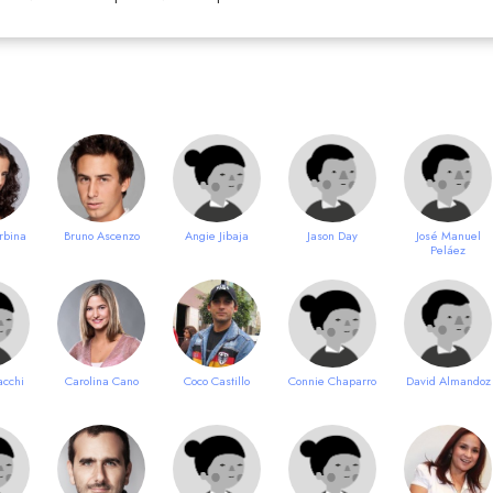
rbina
Bruno Ascenzo
Angie Jibaja
Jason Day
José Manuel
Peláez
acchi
Carolina Cano
Coco Castillo
Connie Chaparro
David Almandoz