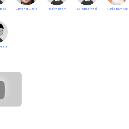
tado
Giovanni Ciccia
Joselyn Edery
Milagros Vidal
Norka Ramirez
rgara