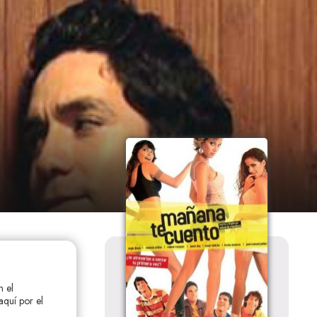
n el
quí por el