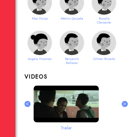
Max Huiza
Melvin Quijada
Rosalía
Clemente
Angela Huamán
Benjamín
Gilmer Briceño
Baltazar
VIDEOS
<
>
Trailer