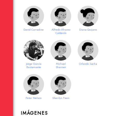
David Carradine
Alfredo Álvarez
Diana Quijano
Calderón
Jorge García
Michael
Orlando Sacha
Bustamante
Shanner
Peter Nelson
Sherilyn Feen
IMÁGENES