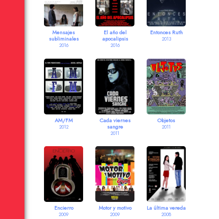
Mensajes
El año del
Entonces Ruth
subliminales
apocalipsis
2013
2016
2016
AM/FM
Cada viernes
Objetos
sangre
2012
2011
2011
Encierro
Motor y motivo
La última vereda
2009
2009
2008