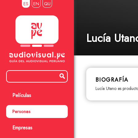
ES
EN
QU
Lucía Utan
BIOGRAFÍA
Lucía Utano es producto
Películas
Personas
Empresas