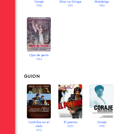
Coraje
Alias La Gringa
Malabrigo
1998
1991
1986
Ojos de perro
1983
GUION
Cuchillos en el
El premio
Coraje
cielo
2009
1998
2012