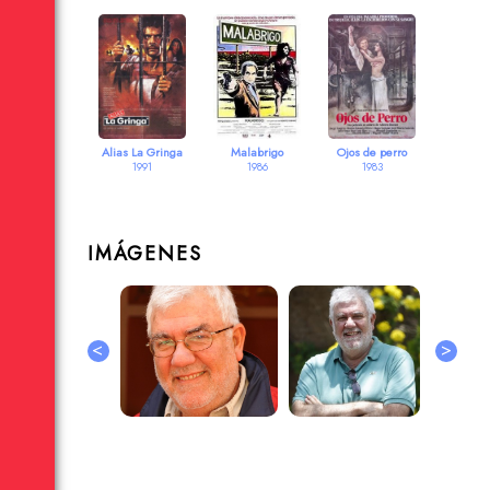
Alias La Gringa
Malabrigo
Ojos de perro
1991
1986
1983
IMÁGENES
<
>