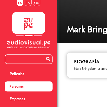
ES
EN
QU
Mark Bring
BIOGRAFÍA
Mark Bringelson es act
Películas
Personas
Empresas