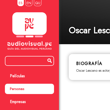
ES
EN
QU
Oscar Les
BIOGRAFÍA
Oscar Lescano es actor
Películas
Personas
Empresas