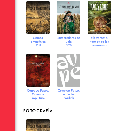
Odisea
Sembradoras de
Río Verde: el
amazónica
vida
tiempo de los
yakurunas
2021
2019
2017
Cerro de Pasco:
Cerro de Pasco:
Profunda
la ciudad
sepultura
perdida
2011
2009
FOTOGRAFÍA