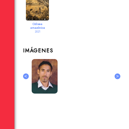
Odisea
amazónica
2021
IMÁGENES
<
>