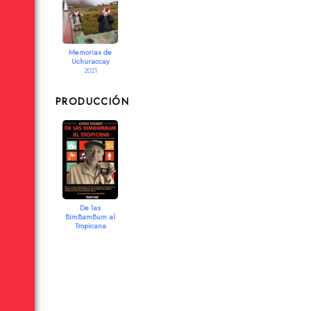
Memorias de
Uchuraccay
2021
PRODUCCIÓN
De las
BimBamBum al
Tropicana
2017