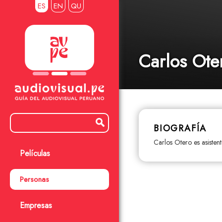
ES
EN
QU
Carlos Ote
BIOGRAFÍA
Carlos Otero es asisten
Películas
Personas
Empresas