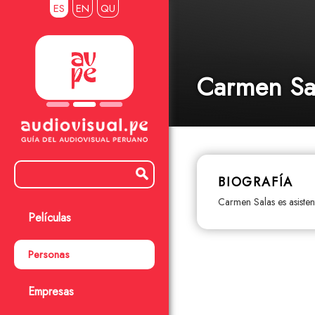
ES
EN
QU
Carmen Sa
BIOGRAFÍA
Carmen Salas es asisten
Películas
Personas
Empresas