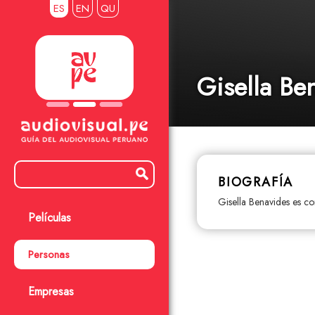
ES
EN
QU
Gisella Be
BIOGRAFÍA
Gisella Benavides es co
Películas
Personas
Empresas