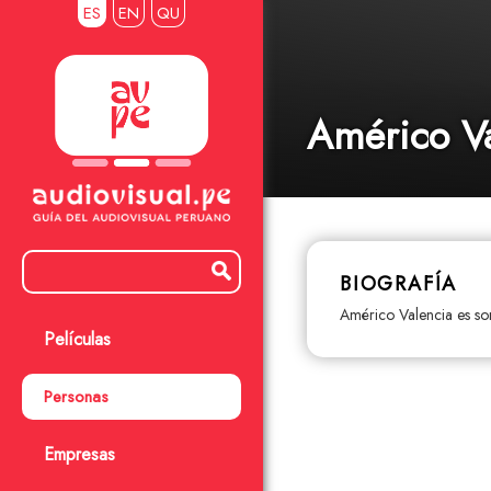
ES
EN
QU
Américo V
BIOGRAFÍA
Américo Valencia es so
Películas
Personas
Empresas