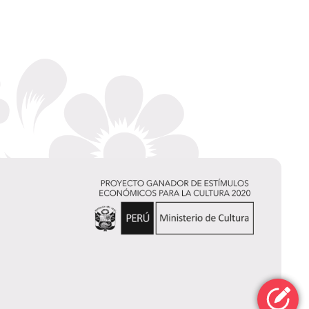
Axel
Krygier