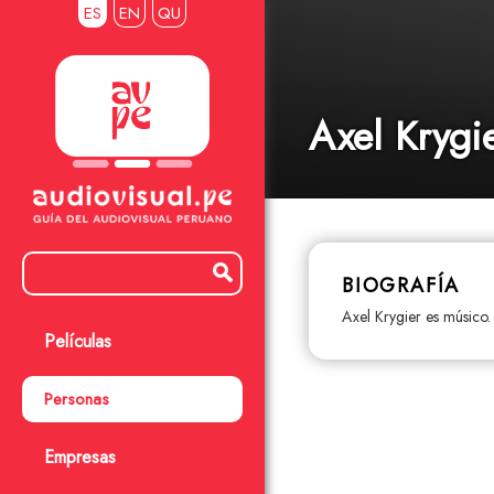
ES
EN
QU
Axel Krygi
BIOGRAFÍA
Axel Krygier es músico.
Películas
Personas
Empresas