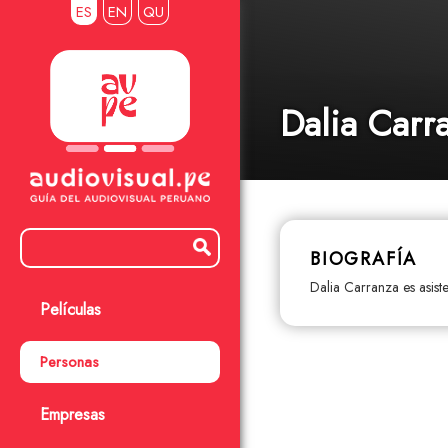
ES
EN
QU
Dalia Carr
BIOGRAFÍA
Dalia Carranza es asist
Películas
Personas
Empresas