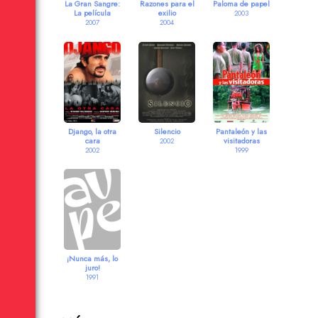
La Gran Sangre:
Razones para el
Paloma de papel
La película
exilio
2003
2007
2004
Django, la otra
Silencio
Pantaleón y las
cara
visitadoras
2002
2002
1999
¡Nunca más, lo
juro!
1991