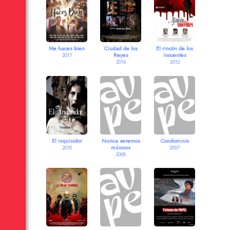
Me haces bien
Ciudad de los
El rincón de los
Reyes
inocentes
2017
2016
2012
El inquisidor
Nunca seremos
Condominio
músicos
2010
2007
2008