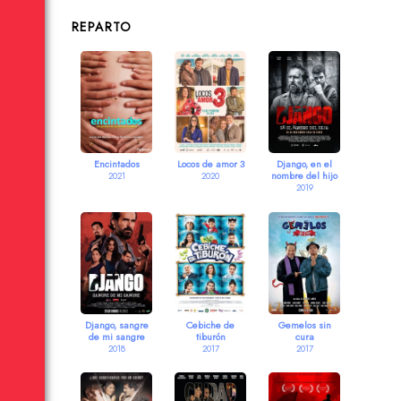
REPARTO
Encintados
Locos de amor 3
Django, en el
nombre del hijo
2021
2020
2019
Django, sangre
Cebiche de
Gemelos sin
de mi sangre
tiburón
cura
2018
2017
2017