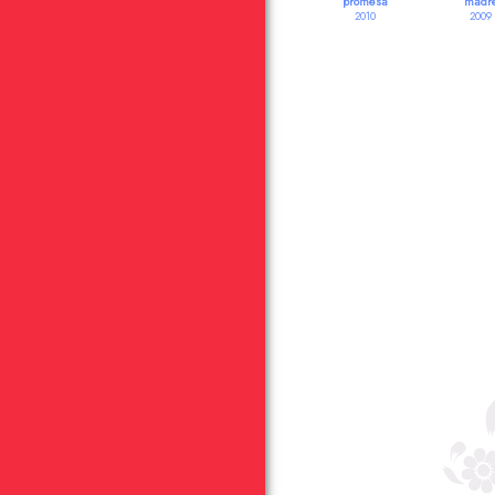
promesa
madr
2010
2009