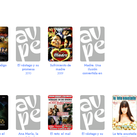
ódigo
El vástago y su
Sufrimiento de
Madre. Una
promesa
madre
ilusión
convertida en
2010
2009
pesadilla
2009
n el
Ana María, la
El reto: el mal
El vástago y su
La teta asustada