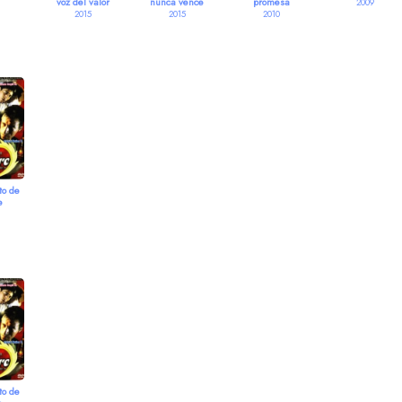
voz del valor
nunca vence
promesa
2009
2015
2015
2010
to de
e
to de