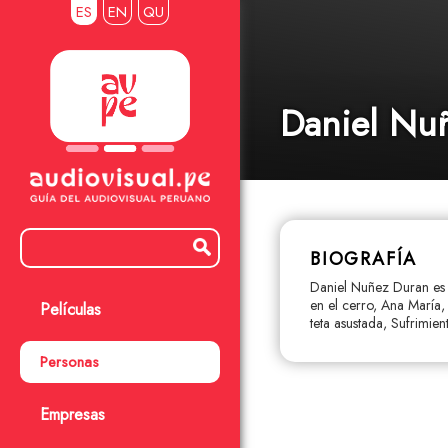
ES
EN
QU
Daniel Nu
BIOGRAFÍA
Daniel Nuñez Duran es d
en el cerro, Ana María, 
Películas
teta asustada, Sufrimie
Personas
Empresas