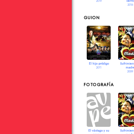
cerro
2019
2016
GUION
El hijo pródigo
Sufrimien
madr
2011
2009
FOTOGRAFÍA
El vástago y su
Sufrimien