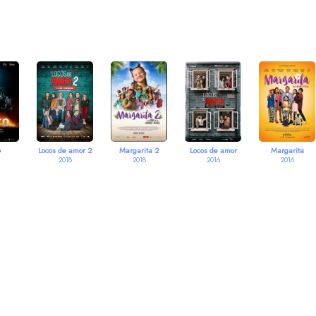
o
Locos de amor 2
Margarita 2
Locos de amor
Margarita
2018
2018
2016
2016