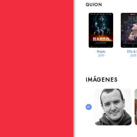
GUION
Rapto
Ella & 
2019
2015
IMÁGENES
<