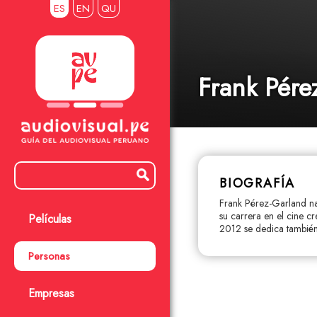
ES
EN
QU
Frank Pére
BIOGRAFÍA
Frank Pérez-Garland na
su carrera en el cine c
Películas
2012 se dedica también
Personas
Empresas