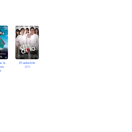
e la
El cebichito
nos
2015
e