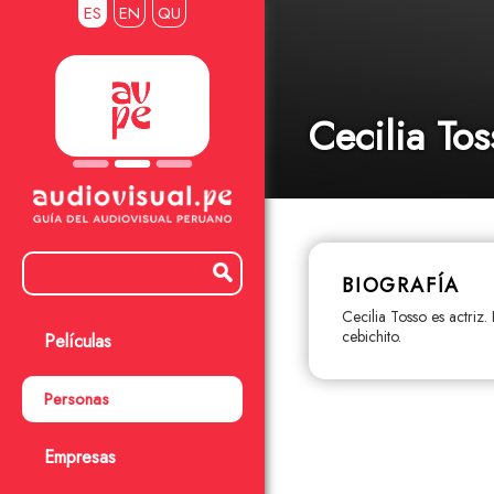
ES
EN
QU
Cecilia Tos
BIOGRAFÍA
Cecilia Tosso es actriz
cebichito.
Películas
Personas
Empresas