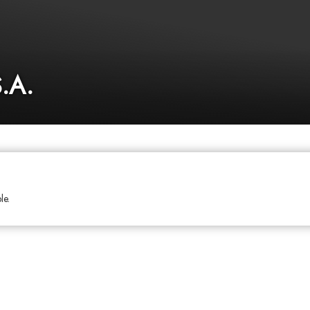
S.A.
le.