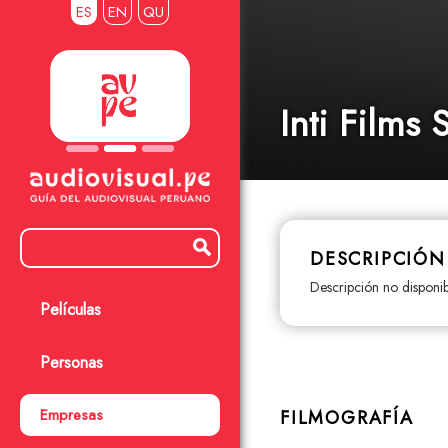
ES
EN
QU
Inti Films 
DESCRIPCIÓN
descripción no disponib
Películas
Personas
Empresas
FILMOGRAFÍA