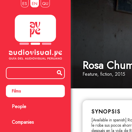
ES
EN
QU
Rosa Chu
Feature
, fiction
, 2015
Films
People
SYNOPSIS
[Available in spanish] 
Companies
le roba sus pocos ahorr
después en la vida de R