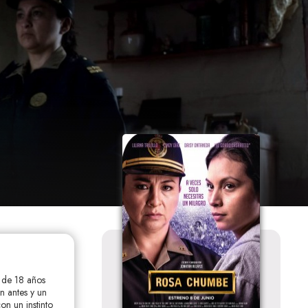
a de 18 años
n antes y un
on un instinto