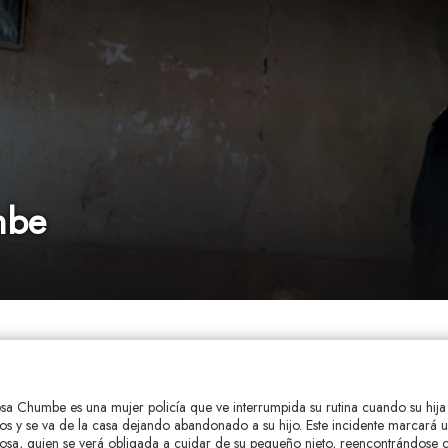
mbe
Rosa Chumbe es una mujer policía que ve interrumpida su rutina cuando su hij
os y se va de la casa dejando abandonado a su hijo. Este incidente marcará u
osa, quien se verá obligada a cuidar de su pequeño nieto, reencontrándose c