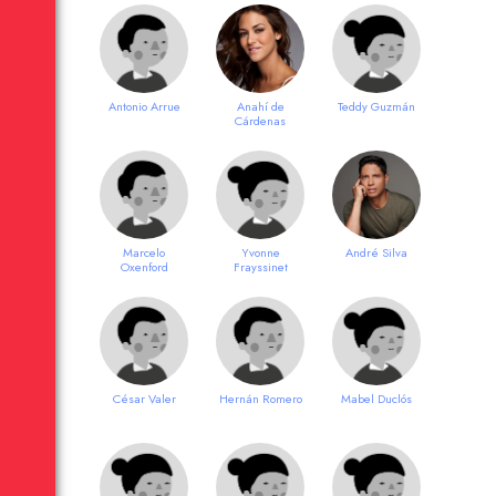
Antonio Arrue
Anahí de
Teddy Guzmán
Cárdenas
Marcelo
Yvonne
André Silva
Oxenford
Frayssinet
César Valer
Hernán Romero
Mabel Duclós