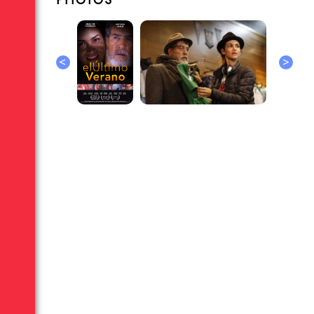
PHOTOS
<
>