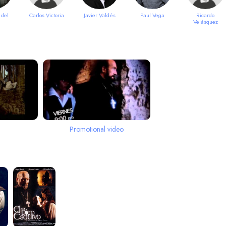
 del
Carlos Victoria
Javier Valdés
Paul Vega
Ricardo
Velásquez
Promotional video