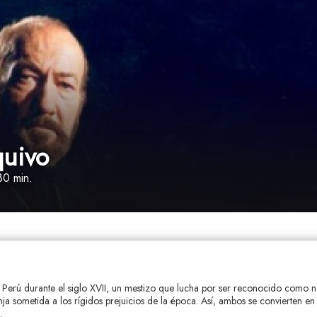
quivo
30 min.
En Perú durante el siglo XVII, un mestizo que lucha por ser reconocido como n
 sometida a los rígidos prejuicios de la época. Así, ambos se convierten en 
.