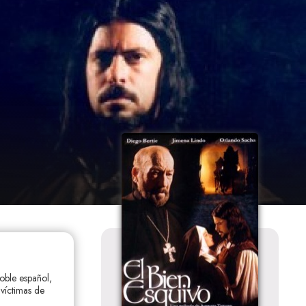
oble español,
víctimas de