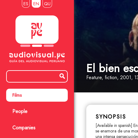
ES
EN
QU
El bien es
Feature
, fiction
, 2001, 1
Films
People
SYNOPSIS
[Available in spanish] 
Companies
se enamora de una monja
una intensa persecución