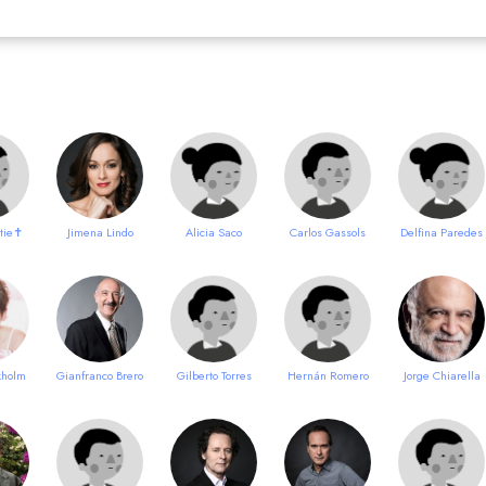
tie✝
Jimena Lindo
Alicia Saco
Carlos Gassols
Delfina Paredes
kholm
Gianfranco Brero
Gilberto Torres
Hernán Romero
Jorge Chiarella