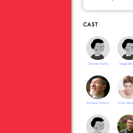
CAST
Orlando Sacha
Diego Ber
Enrique Victoria
Erika Stoc