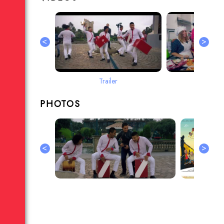
<
>
Trailer
Teas
PHOTOS
<
>