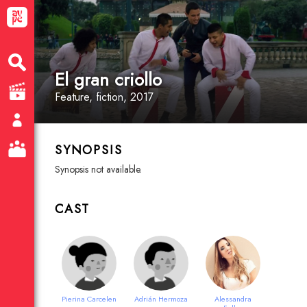
El gran criollo
Feature
, fiction
, 2017
SYNOPSIS
synopsis not available.
CAST
Pierina Carcelen
Adrián Hermoza
Alessandra