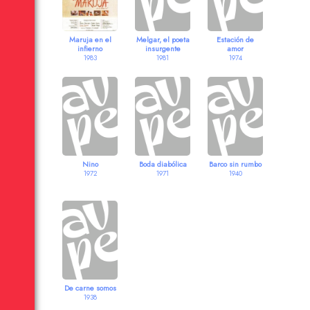
Maruja en el
Melgar, el poeta
Estación de
infierno
insurgente
amor
1983
1981
1974
Nino
Boda diabólica
Barco sin rumbo
1972
1971
1940
De carne somos
1938