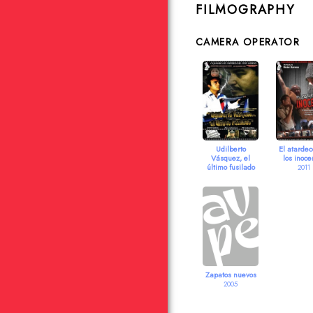
FILMOGRAPHY
CAMERA OPERATOR
Udilberto
El atardec
Vásquez, el
los inoce
último fusilado
2011
2015
Zapatos nuevos
2005