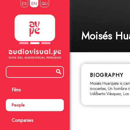
ES
EN
QU
Moisés Hua
BIOGRAPHY
Moisés Huaripata is cam
inocentes, Un hombre ri
Films
Udilberto Vásquez, Los 
People
Companies