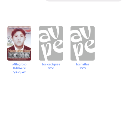
Milagroso
Los caciques
Los taitas
Udilberto
2006
2005
Vásquez
2006