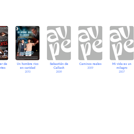
er de
Un hombre rico
Sebastián de
Caminos reales
Mi vida es un
ntes
en caridad
Callash
milagro
2009
2010
2009
2007