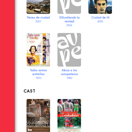
Peces de ciudad
Difundiendo la
Ciudad de M
verdad
2007
2000
2004
Todos somos
Abisa a los
estrellas
compañeros
1993
1980
CAST