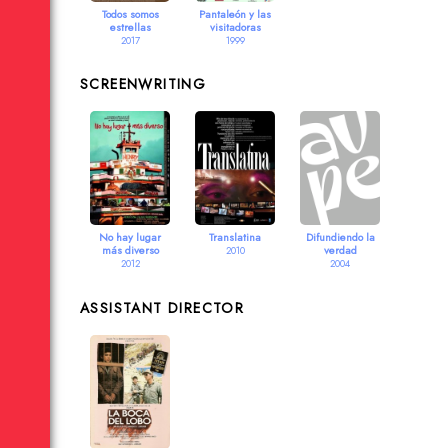
Todos somos
Pantaleón y las
estrellas
visitadoras
2017
1999
SCREENWRITING
No hay lugar
Translatina
Difundiendo la
más diverso
verdad
2010
2012
2004
ASSISTANT DIRECTOR