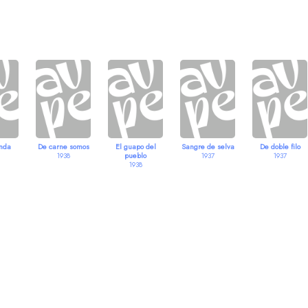
inda
De carne somos
El guapo del
Sangre de selva
De doble filo
pueblo
1938
1937
1937
1938