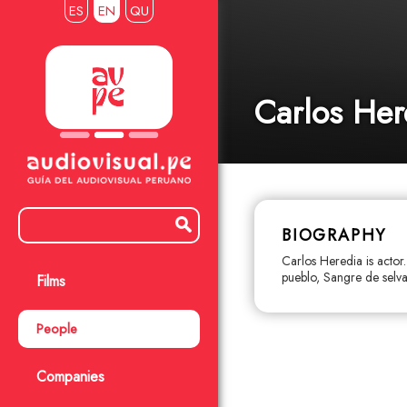
ES
EN
QU
Carlos Her
BIOGRAPHY
Carlos Heredia is actor
pueblo, Sangre de selva
Films
People
Companies